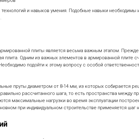
азмеров
 технологий и навыков умения. Подобные навыки необходимы 
.
й
армированной плиты является весьма важным этапом. Прежде 
ая плита. Одним из важных элементов в армированной плите с
Необходимо подойти к этому вопросу с особой ответственнос
ьные пруты диаметром от 8-14 мм, из которых собирается ре
правильно рассчитанного шага, то есть пространства между 
ются максимальные нагрузки во время эксплуатации построен
новном при индивидуальном строительстве применяется шаг н
ий