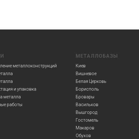
ГИ
МЕТАЛЛОБАЗЫ
ление металлоконструкций
Киев
еталла
Вишневое
еталла
Белая Церковь
тация и упаковка
Борисполь
а металла
Бровары
ые работы
Васильков
Вышгород
Гостомель
Макаров
Обухов