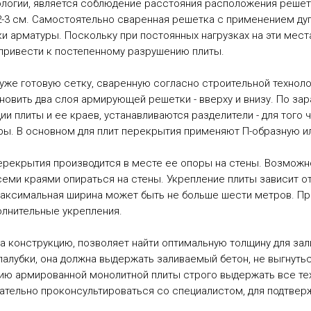
ологии, является соблюдение расстояния расположения решет
 2-3 см. Самостоятельно сваренная решетка с применением ду
и арматуры. Поскольку при постоянных нагрузках на эти мес
 привести к постепенному разрушению плиты.
же готовую сетку, сваренную согласно строительной технолог
новить два слоя армирующей решетки - вверху и внизу. По за
ии плиты и ее краев, устанавливаются разделители - для того
ы. В основном для плит перекрытия применяют П-образную и
рекрытия производится в месте ее опоры на стены. Возможно,
семи краями опираться на стены. Укрепление плиты зависит о
аксимальная ширина может быть не больше шести метров. Пр
олнительные укрепления.
а конструкцию, позволяет найти оптимальную толщину для за
алубки, она должна выдержать заливаемый бетон, не выгнутьс
ию армированной монолитной плиты строго выдержать все тех
ательно проконсультироваться со специалистом, для подтвер