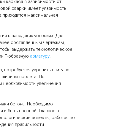
ки каркаса в зависимости от
говой сварки имеет уязвимость
та приходится максимальная
ии в заводских условиях. Для
ранее составленным чертежам,
 чтобы выдержать технологическое
ли Г-образную
арматуру
.
 потребуется укрепить плиту по
т ширины пролета. По
и необходимости увеличения
ливки бетона. Необходимо
я и быть прочной. Главное в
нологические аспекты, работая по
ждения правильности