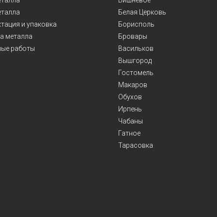
еталла
Вишневое
еталла
Белая Церковь
тация и упаковка
Борисполь
а металла
Бровары
ые работы
Васильков
Вышгород
Гостомель
Макаров
Обухов
Ирпень
Чабаны
Гатное
Тарасовка