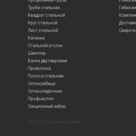
Профильная труба
Резка м
Труба стальная
Гибка м
Квадрат стальной
Комплек
Круг стальной
Доставк
Лист стальной
Сварочн
Катанка
Стальной уголок
Швеллер
Балка двутавровая
Проволока
Полоса стальная
Сетка-рабица
Сетка кладочная
Профнастил
Секционный забор
© 2015-2022 Компания Димакс