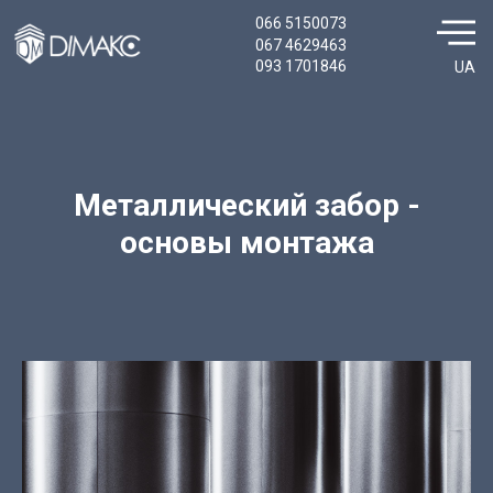
066 5150073
067 4629463
093 1701846
UA
Металлический забор -
основы монтажа