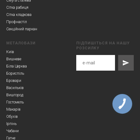
Смуга сталева
Сітка рабиця
Сітка кладкова
Профнастіл
Секційний паркан
МЕТАЛОБАЗИ
ПІДПИШІТЬСЯ НА НАШУ
РОЗСИЛКУ
Київ
Вишневе
Біла Церква
Бориспіль
Бровари
Васильків
Вишгород
Гостомель
Макарів
Обухів
Ірпінь
Чабани
Гатне