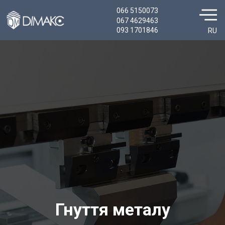
066 5150073
067 4629463
093 1701846
RU
Гнуття металу