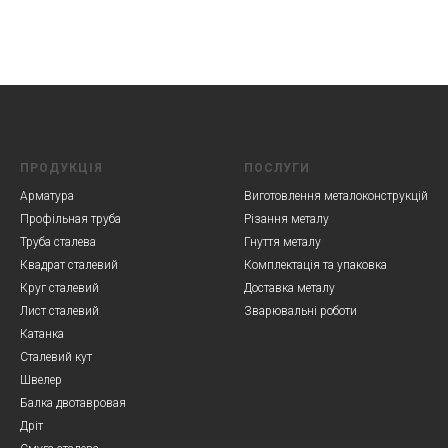
ПРОДУКЦІЯ
ПОСЛУГИ
Арматура
Виготовлення металоконструкцій
Профільная труба
Різання металу
Труба сталева
Гнуття металу
Квадрат сталевий
Комплектація та упаковка
Круг сталевий
Доставка металу
Лист сталевий
Зварювальні роботи
Катанка
Сталевий кут
Швелер
Балка двотавровая
Дріт