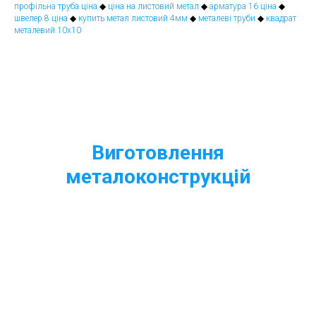
профільна труба ціна
◆
ціна на листовий метал
◆
арматура 16 ціна
◆
швелер 8 ціна
◆
купить метал листовий 4мм
◆
металеві труби
◆
квадрат
металевий 10х10
Виготовлення
металоконструкцій
Виробництво якісних металоконструкцій