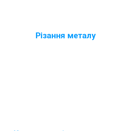
Різання металу
Якісне різання металопрокату