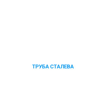
Переглянути ціни
ТРУБА СТАЛЕВА
Переглянути ціни