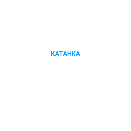
КАТАНКА
Переглянути ціни