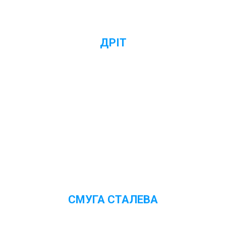
ДРІТ
Переглянути ціни
СМУГА СТАЛЕВА
Переглянути ціни