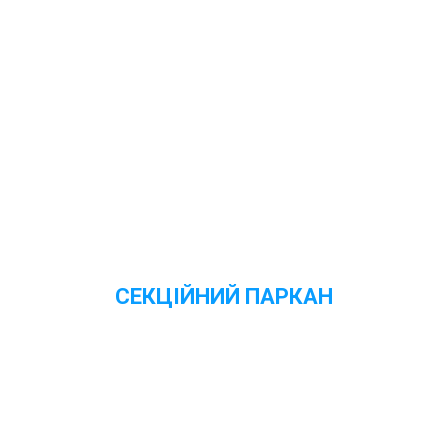
Переглянути ціни
СЕКЦІЙНИЙ ПАРКАН
Переглянути ціни