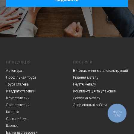
ПРОДУКЦІЯ
ПОСЛУГИ
Арматура
Виготовлення металоконструкцій
Профільная труба
Різання металу
Труба сталева
Гнуття металу
Квадрат сталевий
Комплектація та упаковка
Круг сталевий
Доставка металу
Лист сталевий
Зварювальні роботи
КНОПКА
Катанка
СВЯЗИ
Сталевий кут
Швелер
Балка двотавровая