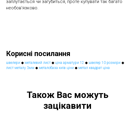
заплутається чи загубиться, проте купувати так багато
необов'язково.
Корисні посилання
швелери
◆
металевий лист
◆
ціна арматури 12
◆
швелер 10 розміри
◆
лист металу 3мм
◆
металобаза київ ціни
◆
метал квадрат ціна
Також Вас можуть
зацікавити