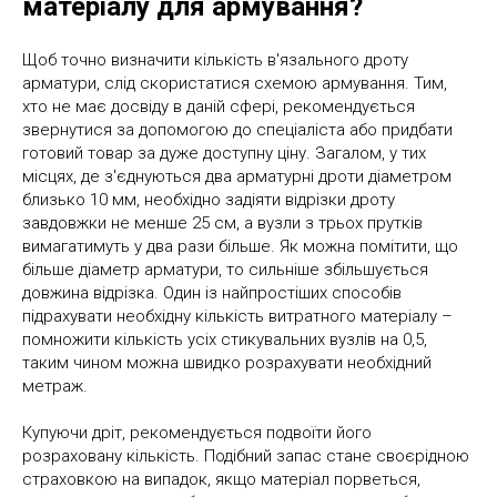
матеріалу для армування?
Щоб точно визначити кількість в'язального дроту
арматури, слід скористатися схемою армування. Тим,
хто не має досвіду в даній сфері, рекомендується
звернутися за допомогою до спеціаліста або придбати
готовий товар за дуже доступну ціну. Загалом, у тих
місцях, де з'єднуються два арматурні дроти діаметром
близько 10 мм, необхідно задіяти відрізки дроту
завдовжки не менше 25 см, а вузли з трьох прутків
вимагатимуть у два рази більше. Як можна помітити, що
більше діаметр арматури, то сильніше збільшується
довжина відрізка. Один із найпростіших способів
підрахувати необхідну кількість витратного матеріалу –
помножити кількість усіх стикувальних вузлів на 0,5,
таким чином можна швидко розрахувати необхідний
метраж.
Купуючи дріт, рекомендується подвоїти його
розраховану кількість. Подібний запас стане своєрідною
страховкою на випадок, якщо матеріал порветься,