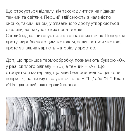
Що стосується відпалу, він також ділитися на підвиди –
темний та світлий. Перший здійснюють з наявністю
кисню, таким чином, у в'язального дроту утворюються
окалини, за рахунок яких вона темніє.
Світлий відпал виконується в ковпакових печах. Поверхня
дроту, виробленого цим методом, залишається чистою,
проте загальна вартість матеріалу зростає.
Дріт, що пройшов термообробку, позначають буквою «О»,
у разі світлого відпалу – «С», а темний – «Ч». Що
стосується матеріалу, що має безпосередньо цинкове
покриття, на ньому вказується клас – "1Ц" або "2Ц". Клас
«2Ц» щільніший, ніж перший аналог.