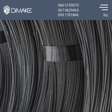
066 5150073
067 4629463
093 1701846
RU