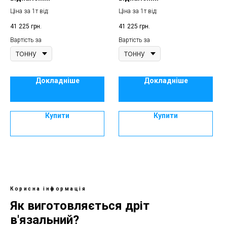
Ціна за 1т від:
Ціна за 1т від:
41 225
грн.
41 225
грн.
Вартість за
Вартість за
Докладніше
Докладніше
Купити
Купити
Корисна інформація
Як виготовляється дріт
в'язальний?