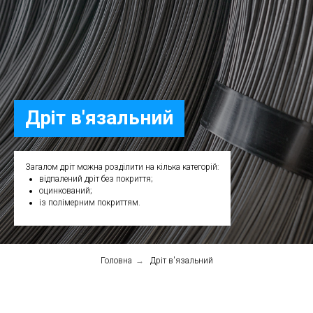
Дріт в'язальний
Загалом дріт можна розділити на кілька категорій:
відпалений дріт без покриття;
оцинкований;
із полімерним покриттям.
Головна
→
Дріт в'язальний