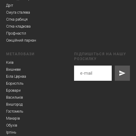
Дріт
Смуга сталева
Сітка рабиця
Сітка кладкова
Профнастіл
Секційний паркан
МЕТАЛОБАЗИ
ПІДПИШІТЬСЯ НА НАШУ
РОЗСИЛКУ
Київ
Вишневе
Біла Церква
Бориспіль
Бровари
Васильків
Вишгород
Гостомель
Макарів
Обухів
Ірпінь