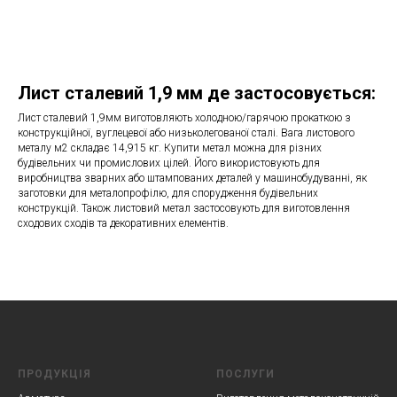
Лист сталевий 1,9 мм де застосовується:
Лист сталевий 1,9мм виготовляють холодною/гарячою прокаткою з
конструкційної, вуглецевої або низьколегованої сталі. Вага листового
металу м2 складає 14,915 кг. Купити метал можна для різних
будівельних чи промислових цілей. Його використовують для
виробництва зварних або штампованих деталей у машинобудуванні, як
заготовки для металопрофілю, для спорудження будівельних
конструкцій. Також листовий метал застосовують для виготовлення
сходових сходів та декоративних елементів.
ПРОДУКЦІЯ
ПОСЛУГИ