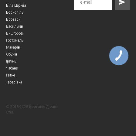
Біла Церква
Бориспіль
Бровари
Васильків
Вишгород
Гостомель
Макарів
Обухів
Ірпінь
Чабани
Гатне
Тарасівка
© 2015-2025 Компанія Дімакс
Стіл