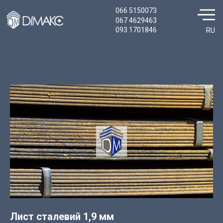
066 5150073
067 4629463
093 1701846
RU
Лист сталевий 1,9 мм