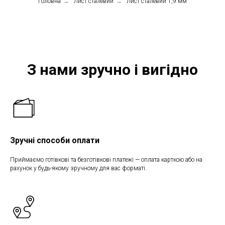
Головна
→
Лист сталевий
→
Лист сталевий 1,9 мм
З нами зручно і вигідно
Зручні способи оплати
Приймаємо готівкові та безготівкові платежі — оплата карткою або на
рахунок у будь-якому зручному для вас форматі.