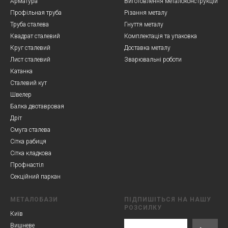
Арматура
Виготовлення металоконструкцій
Профільная труба
Різання металу
Труба сталева
Гнуття металу
Квадрат сталевий
Комплектація та упаковка
Круг сталевий
Доставка металу
Лист сталевий
Зварювальні роботи
Катанка
Сталевий кут
Швелер
Балка двотавровая
Дріт
Смуга сталева
Сітка рабиця
Сітка кладкова
Профнастіл
Секційний паркан
МЕТАЛОБАЗИ
ПІДПИШІТЬСЯ НА НАШУ
РОЗСИЛКУ
Київ
Вишневе